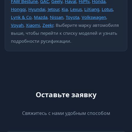
FAW Bestune
,
GAC
,
Geely
,
Haval
,
HiPhi
,
Honda
,
Hongqi
,
Hyundai
,
Jetour
,
Kia
,
Lexus
,
LiXiang
,
Lotus
,
Lynk & Co
,
Mazda
,
Nissan
,
Toyota
,
Volkswagen
,
Voyah
,
Xiaomi
,
Zeekr
. Выберите марку автомобиля
выше, чтобы перейти к списку моделей и узнать
подробности русификации.
Оставьте заявку
Свяжитесь с нами удобным способом