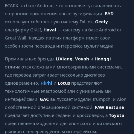
ECARX на базе Android, что позволяет устанавливать
сторонние приложения после русификации.
BYD
использует собственную систему DiLink,
Geely
—
платформу GKUI,
Haval
— систему на базе Android от
Great Wall. Каждая из этих платформ имеет свои
особенности перевода интерфейса мультимедиа.
Премиальные бренды
LiXiang
,
Voyah
и
Hongqi
отличаются сложными многоэкранными системами,
где перевод затрагивает несколько дисплеев
одновременно.
HiPhi
и
Lotus
представляют
технологичные электромобили с уникальными
интерфейсами.
GAC
выпускает модели Trumpchi и Aion
с собственной операционной системой.
FAW Bestune
предлагает доступные седаны и кроссоверы, а
Toyota
представлена моделями для японского и китайского
рынков с непереведённым интерфейсом.