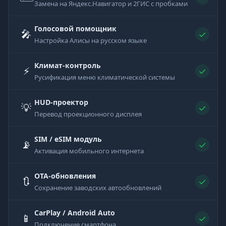
Замена на Яндекс.Навигатор и 2ГИС с пробками
Голосовой помощник
🎤
✓
Настройка Алисы на русском языке
Климат-контроль
⚡
✓
Русификация меню климатической системы
HUD-проектор
💡
✓
Перевод проекционного дисплея
SIM / eSIM модуль
📡
✓
Активация мобильного интернета
OTA-обновления
🔃
✓
Сохранение заводских автообновлений
CarPlay / Android Auto
📱
✓
Подключение смартфона