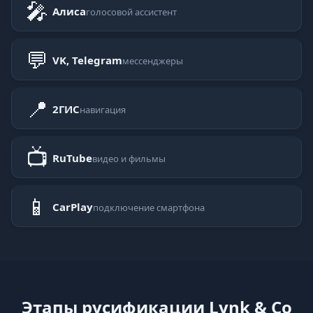
🎤
Алиса
голосовой ассистент
💬
VK, Telegram
мессенджеры
📍
2ГИС
навигация
📺
RuTube
видео и фильмы
📱
CarPlay
подключение смартфона
Этапы русификации Lynk & Co