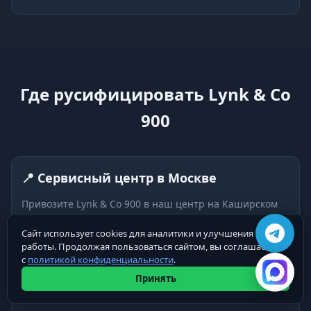
Где русифицировать Lynk & Co
900
📍 Сервисный центр в Москве
Привозите Lynk & Co 900 в наш центр на Каширском
шоссе. Комфортная зона ожидания, Wi-Fi, кофе.
Сайт использует cookies для аналитики и улучшения
Работаем ежедневно
работы. Продолжая пользоваться сайтом, вы соглашаетесь
с
политикой конфиденциальности
.
Принять
🚗 Выезд к вашему 900