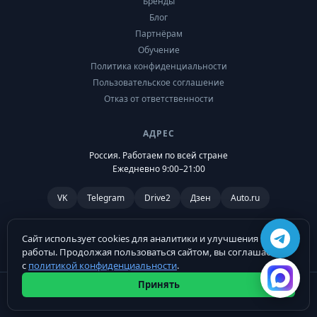
Бренды
Блог
Партнёрам
Обучение
Политика конфиденциальности
Пользовательское соглашение
Отказ от ответственности
АДРЕС
Россия. Работаем по всей стране
Ежедневно 9:00–21:00
VK
Telegram
Drive2
Дзен
Auto.ru
Сайт использует cookies для аналитики и улучшения
работы. Продолжая пользоваться сайтом, вы соглашаетесь
с
политикой конфиденциальности
.
Принять
© 2026 Russification.ru. Все права защищены.
Россия. Работаем по всей стране