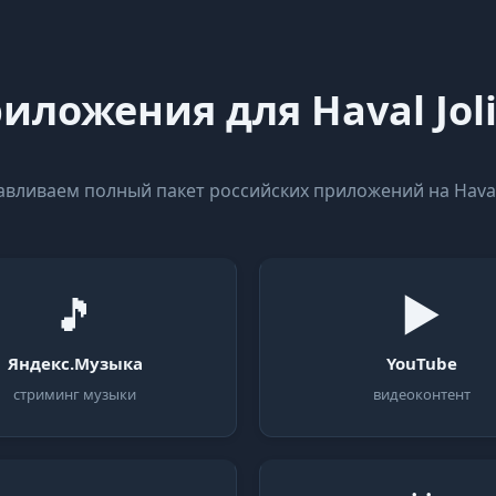
иложения для Haval Jol
авливаем полный пакет российских приложений на Haval 
🎵
▶
Яндекс.Музыка
YouTube
стриминг музыки
видеоконтент