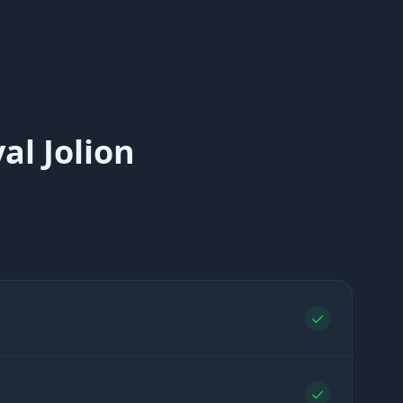
l Jolion
✓
✓