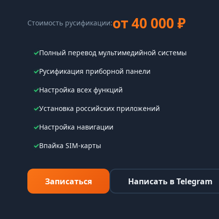
от 40 000 ₽
Стоимость русификации:
✓
Полный перевод мультимедийной системы
✓
Русификация приборной панели
✓
Настройка всех функций
✓
Установка российских приложений
✓
Настройка навигации
✓
Впайка SIM-карты
Записаться
Написать в Telegram