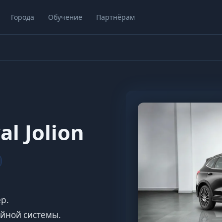
Города
Обучение
Партнёрам
l Jolion
ер.
йной системы.