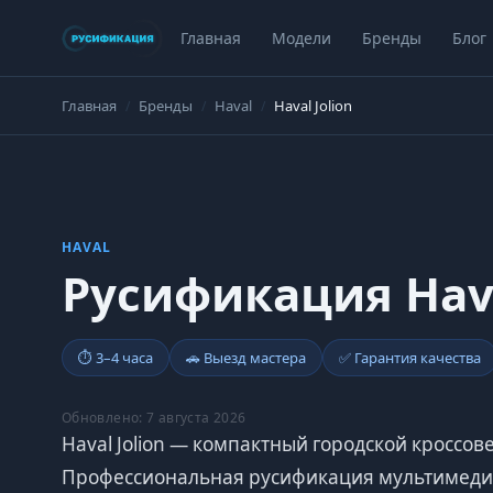
Главная
Модели
Бренды
Блог
Главная
Бренды
Haval
Haval Jolion
HAVAL
Русификация Hava
⏱ 3–4 часа
🚗 Выезд мастера
✅ Гарантия качества
Обновлено: 7 августа 2026
Haval Jolion — компактный городской кроссов
Профессиональная русификация мультимеди