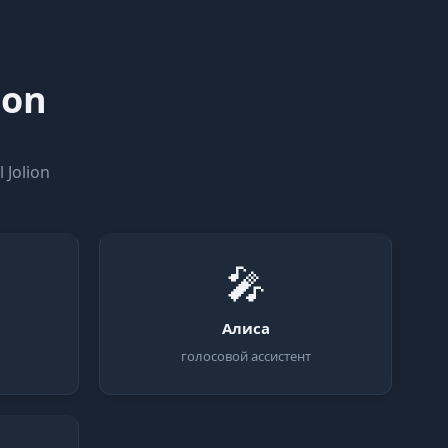
ion
Jolion
🎤
Алиса
голосовой ассистент