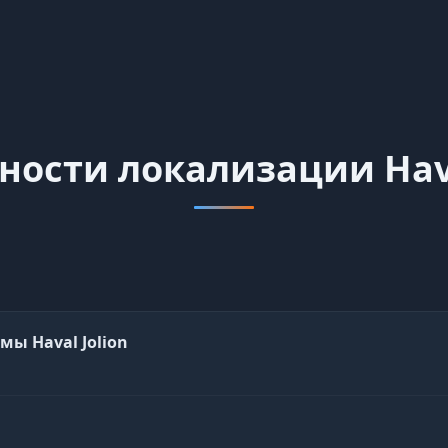
ости локализации Hava
ы Haval Jolion