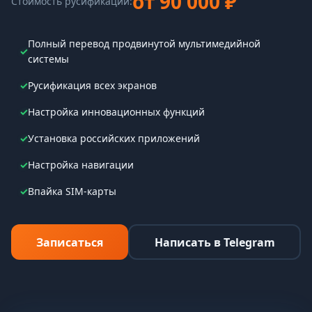
от 90 000 ₽
Стоимость русификации:
Полный перевод продвинутой мультимедийной
✓
системы
✓
Русификация всех экранов
✓
Настройка инновационных функций
✓
Установка российских приложений
✓
Настройка навигации
✓
Впайка SIM-карты
Записаться
Написать в Telegram