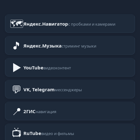
🗺
Яндекс.Навигатор
с пробками и камерами
🎵
Яндекс.Музыка
стриминг музыки
▶
YouTube
видеоконтент
💬
VK, Telegram
мессенджеры
📍
2ГИС
навигация
📺
RuTube
видео и фильмы