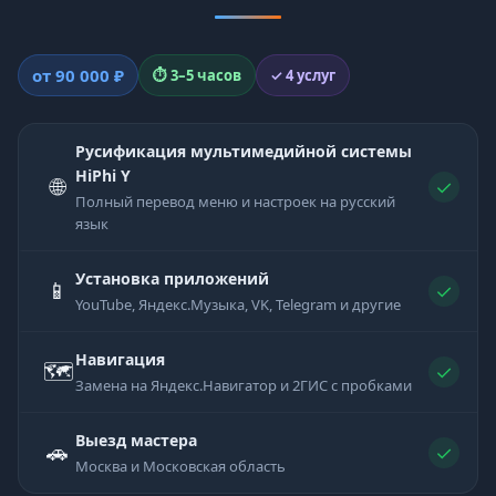
от 90 000 ₽
⏱ 3–5 часов
✓ 4 услуг
Русификация мультимедийной системы
HiPhi Y
🌐
✓
Полный перевод меню и настроек на русский
язык
Установка приложений
📱
✓
YouTube, Яндекс.Музыка, VK, Telegram и другие
Навигация
🗺
✓
Замена на Яндекс.Навигатор и 2ГИС с пробками
Выезд мастера
🚗
✓
Москва и Московская область