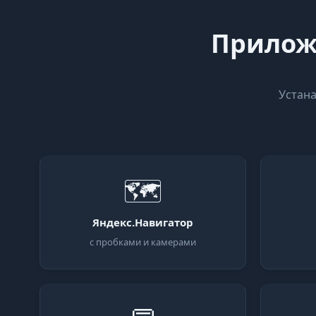
Приложе
Устана
🗺
Яндекс.Навигатор
с пробками и камерами