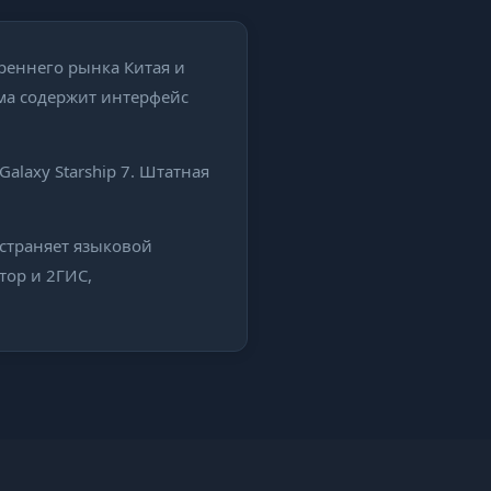
треннего рынка Китая и
ма содержит интерфейс
laxy Starship 7. Штатная
устраняет языковой
тор и 2ГИС,