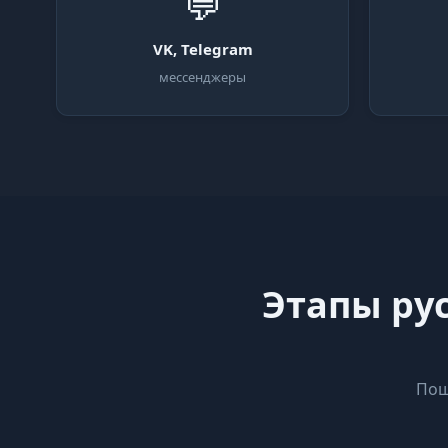
💬
VK, Telegram
мессенджеры
Этапы рус
Пош