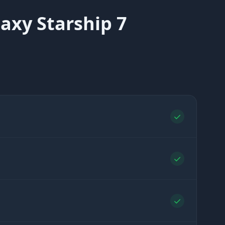
xy Starship 7
✓
✓
✓