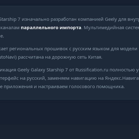
Starship 7 изначально разработан компанией Geely для вну
о каналам
параллельного импорта
. Мультимедийная систе
е.
ает региональных прошивок с русским языком для модели Ga
utoNavi) рассчитана на дорожную сеть Китая.
ация Geely Galaxy Starship 7 от Russification.ru полностью 
терфейс на русский, заменяем навигацию на Яндекс.Навига
е приложения и настраиваем голосового помощника.