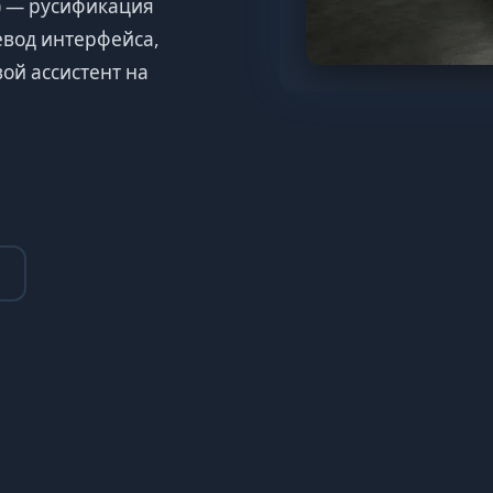
нг) — русификация
евод интерфейса,
ой ассистент на